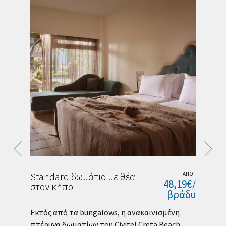
με
θέ
θέα
στ
στον
κή
κήπο
ΑΠΟ
Standard δωμάτιο με θέα
ΑΠΟ
Bu
9€/
48,19€/
στον κήπο
κ
δυ
βράδυ
or
Εκτός από τα bungalows, η ανακαινισμένη
Άν
πτέρυγα δωματίων του Civitel Creta Beach,
φω