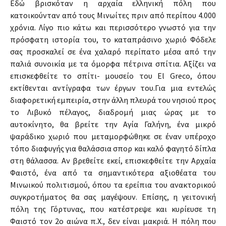
Εδώ βρισκόταν η αρχαία ελληνική πόλη που
κατοικούνταν από τους Μινωίτες πριν από περίπου 4.000
χρόνια. Λίγο πιο κάτω και περισσότερο γνωστό για την
πρόσφατη ιστορία του, το καταπράσινο χωριό Φόδελε
σας προσκαλεί σε ένα χαλαρό περίπατο μέσα από την
παλιά συνοικία με τα όμορφα πέτρινα σπίτια. Αξίζει να
επισκεφθείτε το σπίτι- μουσείο του El Greco, όπου
εκτίθενται αντίγραφα των έργων του.Για μια εντελώς
διαφορετική εμπειρία, στην άλλη πλευρά του νησιού προς
το Λιβυκό πέλαγος, διαδρομή μιας ώρας με το
αυτοκίνητο, θα βρείτε την Αγία Γαλήνη, ένα μικρό
ψαράδικο χωριό που μεταμορφώθηκε σε έναν υπέροχο
τόπο διαφυγής για θαλάσσια σπορ και καλό φαγητό δίπλα
στη θάλασσα. Αν βρεθείτε εκεί, επισκεφθείτε την Αρχαία
Φαιστό, ένα από τα σημαντικότερα αξιοθέατα του
Μινωικού πολιτισμού, όπου τα ερείπια του ανακτορικού
συγκροτήματος θα σας μαγέψουν. Επίσης, η γειτονική
πόλη της Γόρτυνας, που κατέστρεψε και κυρίευσε τη
Φαιστό τον 2ο αιώνα π.Χ., δεν είναι μακριά. Η πόλη που