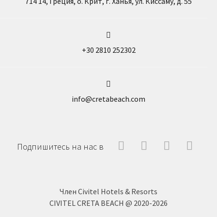
714 14, Греция, о. Крит, г. Ханья, ул. Киссаму, д. 55
+30 2810 252302
info@cretabeach.com
Facebook
Instragram
Linked-
Yout
Подпишитесь на нас в
In
Член Civitel Hotels & Resorts
CIVITEL CRETA BEACH @ 2020-2026